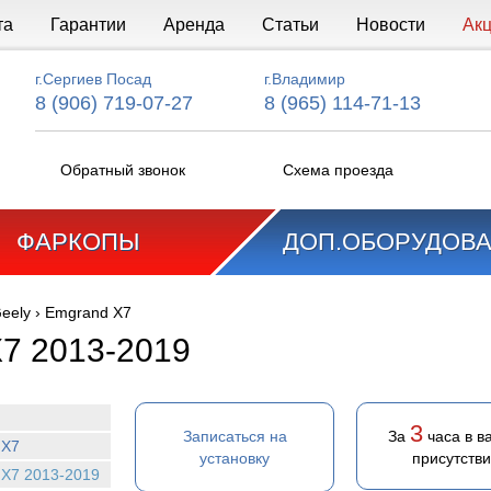
та
Гарантии
Аренда
Статьи
Новости
Ак
г.Сергиев Посад
г.Владимир
8 (906) 719-07-27
8 (965) 114-71-13
Обратный звонок
Схема проезда
ФАРКОПЫ
ДОП.ОБОРУДОВ
eely
›
Emgrand X7
7 2013-2019
3
Записаться на
За
часа в в
 X7
установку
присутств
X7 2013-2019