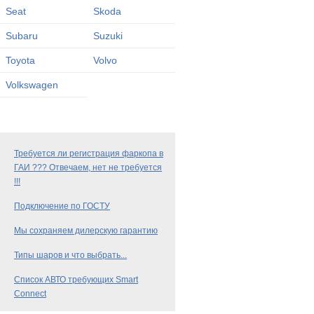
Seat
Skoda
Subaru
Suzuki
Toyota
Volvo
Volkswagen
Требуется ли регистрация фаркопа в
ГАИ ??? Отвечаем, нет не требуется
!!!
Подключение по ГОСТУ
Мы сохраняем дилерскую гарантию
Типы шаров и что выбрать...
Список АВТО требующих Smart
Connect