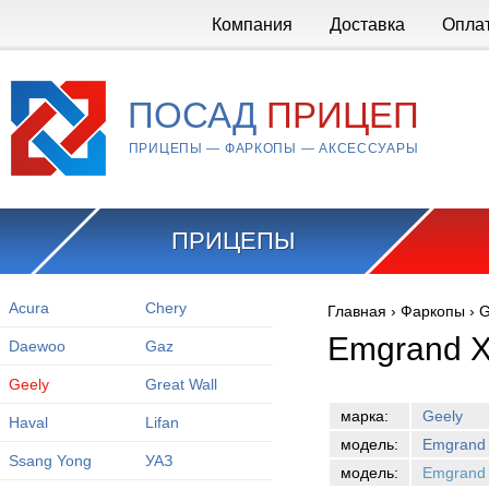
Перейти к основному содержанию
Компания
Доставка
Опла
ПОСАД
ПРИЦЕП
ПРИЦЕПЫ — ФАРКОПЫ — АКСЕССУАРЫ
ПРИЦЕПЫ
Acura
Chery
Главная
›
Фаркопы
›
G
Вы здесь
Emgrand X
Daewoo
Gaz
Geely
Great Wall
марка:
Geely
Haval
Lifan
модель:
Emgrand
Ssang Yong
УАЗ
модель:
Emgrand 