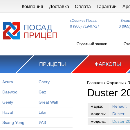
Перейти к основному содержанию
Компания
Доставка
Оплата
Гарантии
Ар
г.Сергиев Посад
г.Влад
ПОСАД
8 (906) 719-07-27
8 (965
ПРИЦЕП
Обратный звонок
Схе
ПРИЦЕПЫ
ФАРКОПЫ
Acura
Chery
Главная
›
Фаркопы
›
R
Вы здесь
Duster 2
Daewoo
Gaz
Geely
Great Wall
марка:
Renault
Haval
Lifan
модель:
Duster
модель:
Duster 2
Ssang Yong
УАЗ