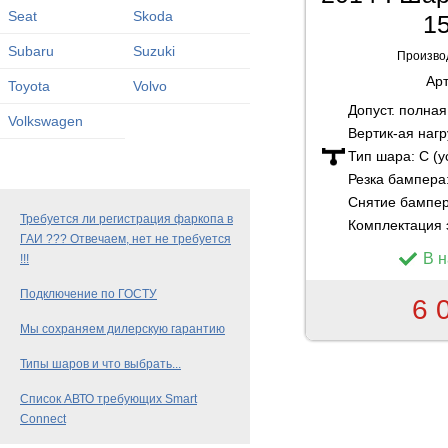
Seat
Skoda
15
Subaru
Suzuki
Произво
Ар
Toyota
Volvo
Допуст. полна
Volkswagen
Вертик-ая нагр
Тип шара:
C (
Резка бампера
Снятие бампе
Требуется ли регистрация фаркопа в
Комплектация 
ГАИ ??? Отвечаем, нет не требуется
В 
!!!
Подключение по ГОСТУ
6 
Мы сохраняем дилерскую гарантию
Типы шаров и что выбрать...
Список АВТО требующих Smart
Connect