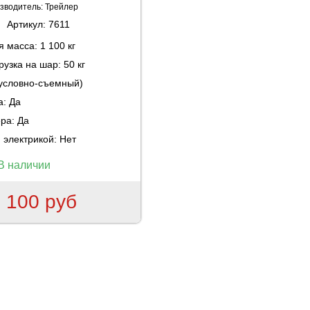
зводитель:
Трейлер
Артикул:
7611
ая масса:
1 100 кг
рузка на шар:
50 кг
(условно-съемный)
а:
Да
ера:
Да
 электрикой:
Нет
В наличии
 100 руб