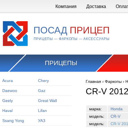
Перейти к основному содержанию
Компания
Доставка
Опла
ПОСАД
ПРИЦЕП
ПРИЦЕПЫ — ФАРКОПЫ — АКСЕССУАРЫ
ПРИЦЕПЫ
Acura
Chery
Главная
›
Фаркопы
›
H
Вы здесь
CR-V 2012
Daewoo
Gaz
Geely
Great Wall
марка:
Honda
Haval
Lifan
модель:
CR-V
Ssang Yong
УАЗ
модель:
CR-V 20