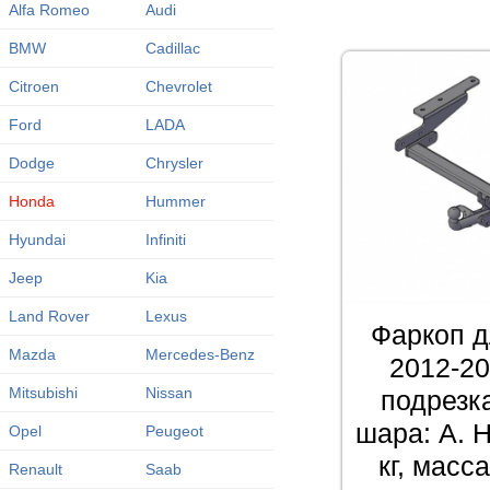
Alfa Romeo
Audi
BMW
Cadillac
Citroen
Chevrolet
Ford
LADA
Dodge
Chrysler
Honda
Hummer
Hyundai
Infiniti
Jeep
Kia
Land Rover
Lexus
Фаркоп д
Mazda
Mercedes-Benz
2012-20
Mitsubishi
Nissan
подрезк
шара: A. Н
Opel
Peugeot
кг, масс
Renault
Saab