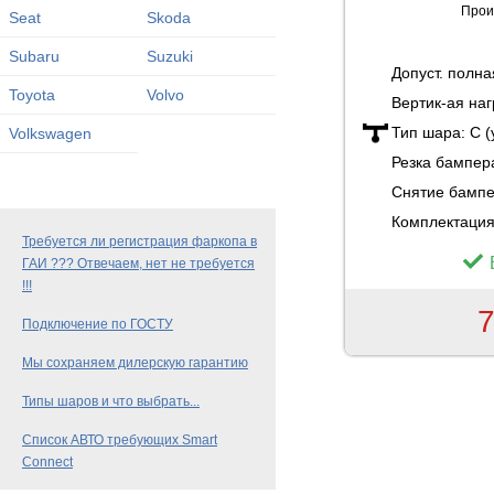
Прои
Seat
Skoda
Subaru
Suzuki
Допуст. полн
Toyota
Volvo
Вертик-ая наг
Тип шара:
C 
Volkswagen
Резка бампер
Снятие бамп
Комплектация
Требуется ли регистрация фаркопа в
ГАИ ??? Отвечаем, нет не требуется
!!!
7
Подключение по ГОСТУ
Мы сохраняем дилерскую гарантию
Типы шаров и что выбрать...
Список АВТО требующих Smart
Connect