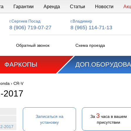
та
Гарантии
Аренда
Статьи
Новости
Ак
г.Сергиев Посад
г.Владимир
8 (906) 719-07-27
8 (965) 114-71-13
Обратный звонок
Схема проезда
ФАРКОПЫ
ДОП.ОБОРУДОВ
onda
›
CR-V
-2017
3
Записаться на
За
часа в вашем
установку
присутствии
12-2017