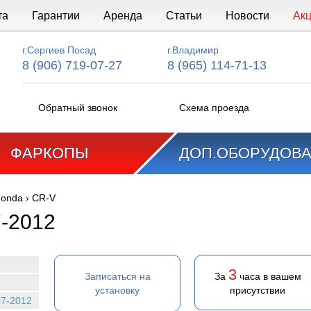
та
Гарантии
Аренда
Статьи
Новости
Ак
г.Сергиев Посад
г.Владимир
8 (906) 719-07-27
8 (965) 114-71-13
Обратный звонок
Схема проезда
ФАРКОПЫ
ДОП.ОБОРУДОВ
onda
›
CR-V
-2012
3
Записаться на
За
часа в вашем
установку
присутствии
07-2012