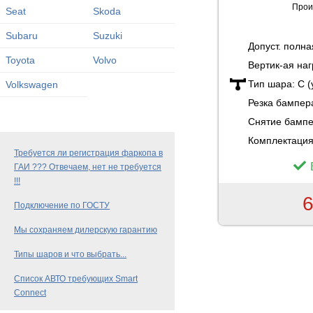
Прои
Seat
Skoda
Subaru
Suzuki
Допуст. полн
Toyota
Volvo
Вертик-ая наг
Тип шара:
C 
Volkswagen
Резка бампер
Снятие бамп
Комплектация
Требуется ли регистрация фаркопа в
ГАИ ??? Отвечаем, нет не требуется
!!!
6
Подключение по ГОСТУ
Мы сохраняем дилерскую гарантию
Типы шаров и что выбрать...
Список АВТО требующих Smart
Connect