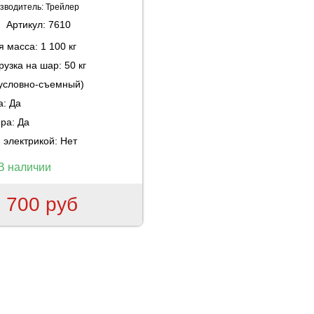
зводитель:
Трейлер
Артикул:
7610
ая масса:
1 100 кг
рузка на шар:
50 кг
(условно-съемный)
а:
Да
ера:
Да
 электрикой:
Нет
В наличии
 700 руб