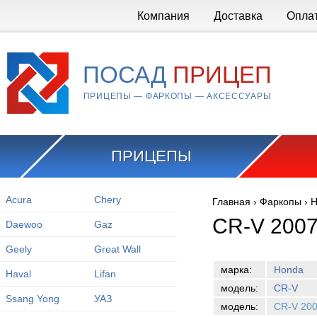
Перейти к основному содержанию
Компания
Доставка
Опла
ПОСАД
ПРИЦЕП
ПРИЦЕПЫ — ФАРКОПЫ — АКСЕССУАРЫ
ПРИЦЕПЫ
Acura
Chery
Главная
›
Фаркопы
›
H
Вы здесь
CR-V 2007
Daewoo
Gaz
Geely
Great Wall
марка:
Honda
Haval
Lifan
модель:
CR-V
Ssang Yong
УАЗ
модель:
CR-V 20