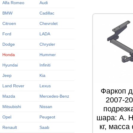
Alfa Romeo
Audi
BMW
Cadillac
Citroen
Chevrolet
Ford
LADA
Dodge
Chrysler
Honda
Hummer
Hyundai
Infiniti
Jeep
Kia
Land Rover
Lexus
Фаркоп д
Mazda
Mercedes-Benz
2007-20
Mitsubishi
Nissan
подрезк
шара: A. Н
Opel
Peugeot
кг, масса
Renault
Saab