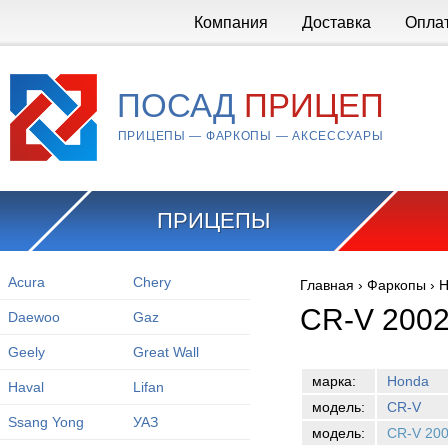
Перейти к основному содержанию
Компания
Доставка
Опла
ПОСАД
ПРИЦЕП
ПРИЦЕПЫ — ФАРКОПЫ — АКСЕССУАРЫ
ПРИЦЕПЫ
Acura
Chery
Главная
›
Фаркопы
›
H
Вы здесь
CR-V 2002
Daewoo
Gaz
Geely
Great Wall
марка:
Honda
Haval
Lifan
модель:
CR-V
Ssang Yong
УАЗ
модель:
CR-V 20