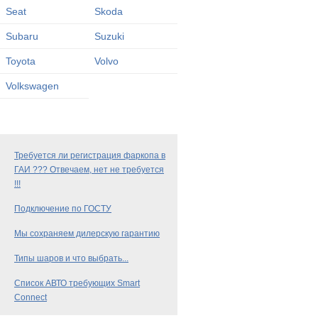
Seat
Skoda
Subaru
Suzuki
Toyota
Volvo
Volkswagen
Требуется ли регистрация фаркопа в
ГАИ ??? Отвечаем, нет не требуется
!!!
Подключение по ГОСТУ
Мы сохраняем дилерскую гарантию
Типы шаров и что выбрать...
Список АВТО требующих Smart
Connect