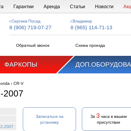
та
Гарантии
Аренда
Статьи
Новости
Ак
г.Сергиев Посад
г.Владимир
8 (906) 719-07-27
8 (965) 114-71-13
Обратный звонок
Схема проезда
ФАРКОПЫ
ДОП.ОБОРУДОВ
onda
›
CR-V
-2007
3
Записаться на
За
часа в вашем
установку
присутствии
02-2007