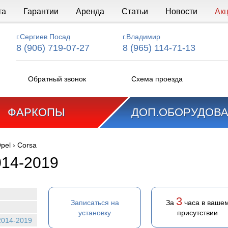
та
Гарантии
Аренда
Статьи
Новости
Ак
г.Сергиев Посад
г.Владимир
8 (906) 719-07-27
8 (965) 114-71-13
Обратный звонок
Схема проезда
ФАРКОПЫ
ДОП.ОБОРУДОВ
pel
›
Corsa
014-2019
3
Записаться на
За
часа в ваше
установку
присутствии
2014-2019