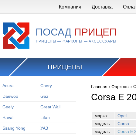
Перейти к основному содержанию
Компания
Доставка
Опла
ПОСАД
ПРИЦЕП
ПРИЦЕПЫ — ФАРКОПЫ — АКСЕССУАРЫ
ПРИЦЕПЫ
Acura
Chery
Главная
›
Фаркопы
›
O
Вы здесь
Corsa E 2
Daewoo
Gaz
Geely
Great Wall
марка:
Opel
Haval
Lifan
модель:
Corsa
Ssang Yong
УАЗ
модель:
Corsa E 