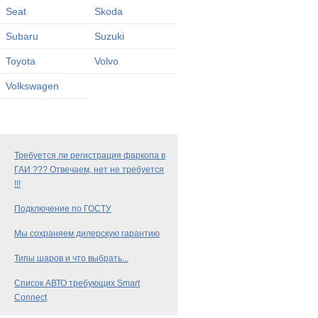
Seat
Skoda
Subaru
Suzuki
Toyota
Volvo
Volkswagen
Требуется ли регистрация фаркопа в
ГАИ ??? Отвечаем, нет не требуется
!!!
Подключение по ГОСТУ
Мы сохраняем дилерскую гарантию
Типы шаров и что выбрать...
Список АВТО требующих Smart
Connect