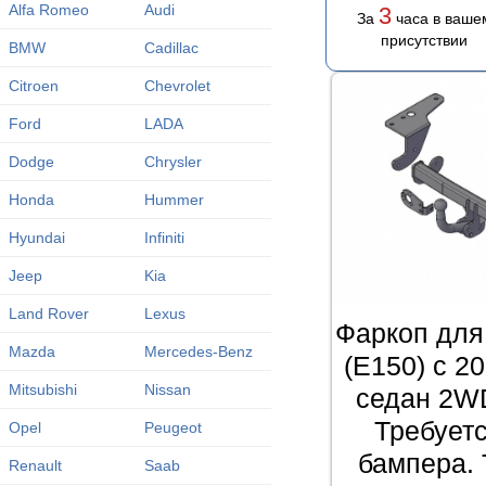
Alfa Romeo
Audi
3
За
часа в ваше
присутствии
BMW
Cadillac
Citroen
Chevrolet
Ford
LADA
Dodge
Chrysler
Honda
Hummer
Hyundai
Infiniti
Jeep
Kia
Land Rover
Lexus
Фаркоп для 
Mazda
Mercedes-Benz
(Е150) с 2
Mitsubishi
Nissan
седан 2WD
Требует
Opel
Peugeot
бампера. 
Renault
Saab