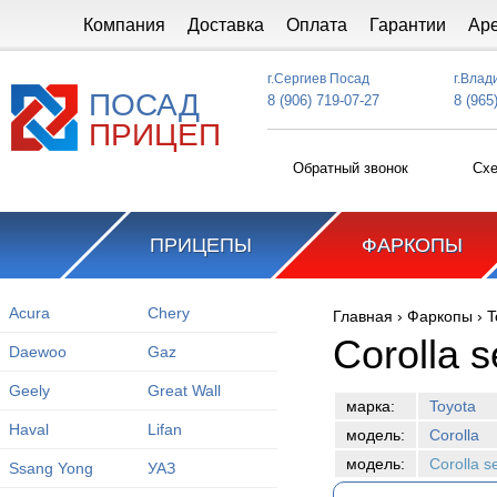
Перейти к основному содержанию
Компания
Доставка
Оплата
Гарантии
Ар
г.Сергиев Посад
г.Влад
ПОСАД
8 (906) 719-07-27
8 (965
ПРИЦЕП
Обратный звонок
Схе
ПРИЦЕПЫ
ФАРКОПЫ
Acura
Chery
Главная
›
Фаркопы
›
T
Вы здесь
Corolla 
Daewoo
Gaz
Geely
Great Wall
марка:
Toyota
Haval
Lifan
модель:
Corolla
модель:
Corolla 
Ssang Yong
УАЗ