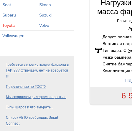
Нагрузки:
Seat
Skoda
масса фар
Subaru
Suzuki
Произво
Toyota
Volvo
А
Volkswagen
Допуст. полна
Вертик-ая нагр
Тип шара:
C (
Резка бампера
Снятие бампе
Требуется ли регистрация фаркопа в
Комплектация 
ГАИ ??? Отвечаем, нет не требуется
!!!
По
Подключение по ГОСТУ
6 
Мы сохраняем дилерскую гарантию
Типы шаров и что выбрать...
Список АВТО требующих Smart
Connect