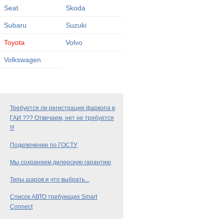
Seat
Skoda
Subaru
Suzuki
Toyota
Volvo
Volkswagen
Требуется ли регистрация фаркопа в
ГАИ ??? Отвечаем, нет не требуется
!!!
Подключение по ГОСТУ
Мы сохраняем дилерскую гарантию
Типы шаров и что выбрать...
Список АВТО требующих Smart
Connect