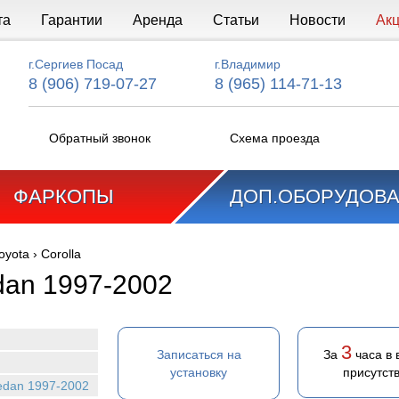
та
Гарантии
Аренда
Статьи
Новости
Ак
г.Сергиев Посад
г.Владимир
8 (906) 719-07-27
8 (965) 114-71-13
Обратный звонок
Схема проезда
ФАРКОПЫ
ДОП.ОБОРУДОВ
oyota
›
Corolla
edan 1997-2002
3
Записаться на
За
часа в
установку
присутст
sedan 1997-2002