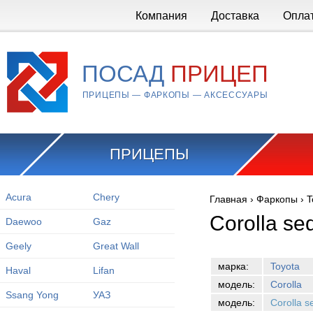
Перейти к основному содержанию
Компания
Доставка
Опла
ПОСАД
ПРИЦЕП
ПРИЦЕПЫ — ФАРКОПЫ — АКСЕССУАРЫ
ПРИЦЕПЫ
Acura
Chery
Главная
›
Фаркопы
›
T
Вы здесь
Corolla s
Daewoo
Gaz
Geely
Great Wall
марка:
Toyota
Haval
Lifan
модель:
Corolla
Ssang Yong
УАЗ
модель:
Corolla 