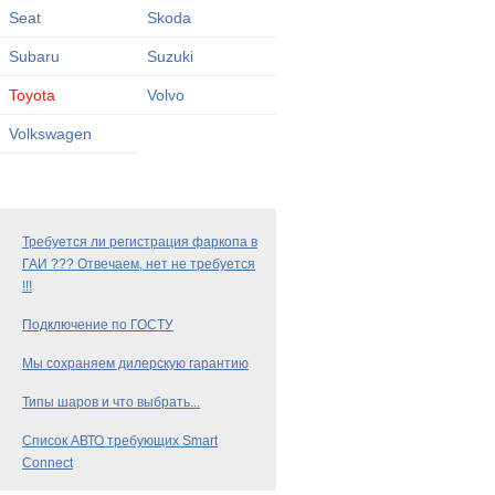
Seat
Skoda
Subaru
Suzuki
Toyota
Volvo
Volkswagen
Требуется ли регистрация фаркопа в
ГАИ ??? Отвечаем, нет не требуется
!!!
Подключение по ГОСТУ
Мы сохраняем дилерскую гарантию
Типы шаров и что выбрать...
Список АВТО требующих Smart
Connect