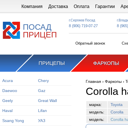
Перейти к основному содержанию
Компания
Доставка
Оплата
Гарантии
Ар
г.Сергиев Посад
г.Влад
ПОСАД
8 (906) 719-07-27
8 (965
ПРИЦЕП
Обратный звонок
Схе
ПРИЦЕПЫ
ФАРКОПЫ
Acura
Chery
Главная
›
Фаркопы
›
T
Вы здесь
Corolla 
Daewoo
Gaz
Geely
Great Wall
марка:
Toyota
Haval
Lifan
модель:
Corolla
модель:
Corolla 
Ssang Yong
УАЗ