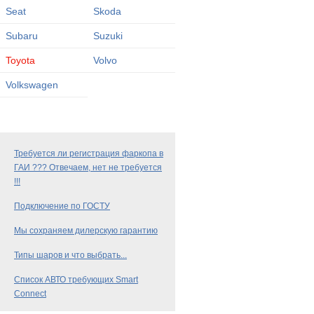
Seat
Skoda
Subaru
Suzuki
Toyota
Volvo
Volkswagen
Требуется ли регистрация фаркопа в
ГАИ ??? Отвечаем, нет не требуется
!!!
Подключение по ГОСТУ
Мы сохраняем дилерскую гарантию
Типы шаров и что выбрать...
Список АВТО требующих Smart
Connect