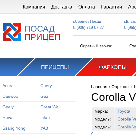
Перейти к основному содержанию
Компания
Доставка
Оплата
Гарантии
Ар
г.Сергиев Посад
г.Влад
ПОСАД
8 (906) 719-07-27
8 (965
ПРИЦЕП
Обратный звонок
Схе
ПРИЦЕПЫ
ФАРКОПЫ
Acura
Chery
Главная
›
Фаркопы
›
T
Вы здесь
Corolla 
Daewoo
Gaz
Geely
Great Wall
марка:
Toyota
Haval
Lifan
модель:
Corolla V
модель:
Corolla 
Ssang Yong
УАЗ