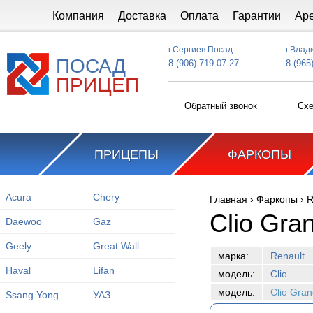
Перейти к основному содержанию
Компания
Доставка
Оплата
Гарантии
Ар
г.Сергиев Посад
г.Влад
ПОСАД
8 (906) 719-07-27
8 (965
ПРИЦЕП
Обратный звонок
Схе
ПРИЦЕПЫ
ФАРКОПЫ
Acura
Chery
Главная
›
Фаркопы
›
R
Вы здесь
Clio Gra
Daewoo
Gaz
Geely
Great Wall
марка:
Renault
Haval
Lifan
модель:
Clio
модель:
Clio Gra
Ssang Yong
УАЗ