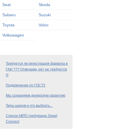
Seat
Skoda
Subaru
Suzuki
Toyota
Volvo
Volkswagen
Требуется ли регистрация фаркопа в
ГАИ ??? Отвечаем, нет не требуется
!!!
Подключение по ГОСТУ
Мы сохраняем дилерскую гарантию
Типы шаров и что выбрать...
Список АВТО требующих Smart
Connect