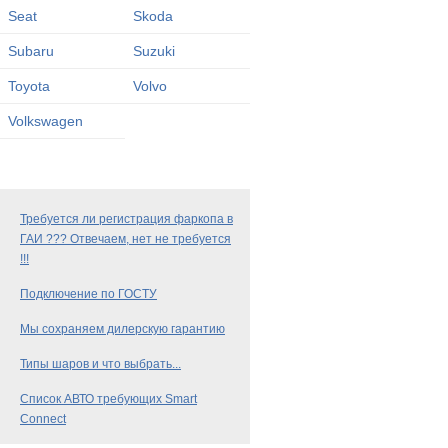
Seat
Skoda
Subaru
Suzuki
Toyota
Volvo
Volkswagen
Требуется ли регистрация фаркопа в
ГАИ ??? Отвечаем, нет не требуется
!!!
Подключение по ГОСТУ
Мы сохраняем дилерскую гарантию
Типы шаров и что выбрать...
Список АВТО требующих Smart
Connect