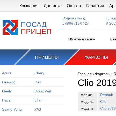
Перейти к основному содержанию
Компания
Доставка
Оплата
Гарантии
Ар
г.Сергиев Посад
г.Влад
ПОСАД
8 (906) 719-07-27
8 (965
ПРИЦЕП
Обратный звонок
Схе
ПРИЦЕПЫ
ФАРКОПЫ
Acura
Chery
Главная
›
Фаркопы
›
R
Вы здесь
Clio 2019
Daewoo
Gaz
Geely
Great Wall
марка:
Renault
Haval
Lifan
модель:
Clio
модель:
Clio 2019
Ssang Yong
УАЗ