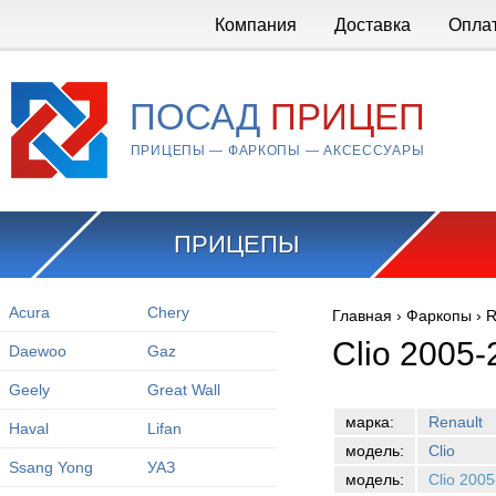
Перейти к основному содержанию
Компания
Доставка
Опла
ПОСАД
ПРИЦЕП
ПРИЦЕПЫ — ФАРКОПЫ — АКСЕССУАРЫ
ПРИЦЕПЫ
Acura
Chery
Главная
›
Фаркопы
›
R
Вы здесь
Clio 2005-
Daewoo
Gaz
Geely
Great Wall
марка:
Renault
Haval
Lifan
модель:
Clio
Ssang Yong
УАЗ
модель:
Clio 200