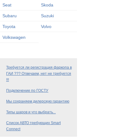
Seat
Skoda
Subaru
Suzuki
Toyota
Volvo
Volkswagen
Требуется ли регистрация фаркопа в
ГАИ ??? Отвечаем, нет не требуется
!!!
Подключение по ГОСТУ
Мы сохраняем дилерскую гарантию
Типы шаров и что выбрать...
Список АВТО требующих Smart
Connect