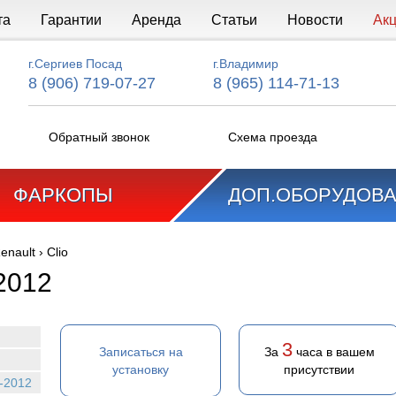
та
Гарантии
Аренда
Статьи
Новости
Ак
г.Сергиев Посад
г.Владимир
8 (906) 719-07-27
8 (965) 114-71-13
Обратный звонок
Схема проезда
ФАРКОПЫ
ДОП.ОБОРУДОВ
enault
›
Clio
2012
3
Записаться на
За
часа в вашем
установку
присутствии
5-2012