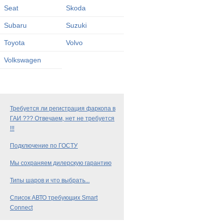
Seat
Skoda
Subaru
Suzuki
Toyota
Volvo
Volkswagen
Требуется ли регистрация фаркопа в
ГАИ ??? Отвечаем, нет не требуется
!!!
Подключение по ГОСТУ
Мы сохраняем дилерскую гарантию
Типы шаров и что выбрать...
Список АВТО требующих Smart
Connect