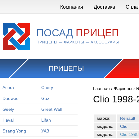
Перейти к основному содержанию
Компания
Доставка
Опла
ПОСАД
ПРИЦЕП
ПРИЦЕПЫ — ФАРКОПЫ — АКСЕССУАРЫ
ПРИЦЕПЫ
Acura
Chery
Главная
›
Фаркопы
›
R
Вы здесь
Clio 1998-
Daewoo
Gaz
Geely
Great Wall
марка:
Renault
Haval
Lifan
модель:
Clio
Ssang Yong
УАЗ
модель:
Clio 199