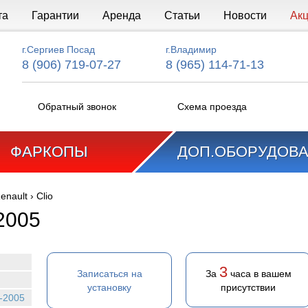
та
Гарантии
Аренда
Статьи
Новости
Ак
г.Сергиев Посад
г.Владимир
8 (906) 719-07-27
8 (965) 114-71-13
Обратный звонок
Схема проезда
ФАРКОПЫ
ДОП.ОБОРУДОВ
enault
›
Clio
2005
3
Записаться на
За
часа в вашем
установку
присутствии
8-2005