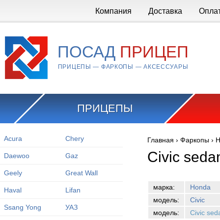
Перейти к основному содержанию
Компания
Доставка
Опла
ПОСАД
ПРИЦЕП
ПРИЦЕПЫ — ФАРКОПЫ — АКСЕССУАРЫ
ПРИЦЕПЫ
Acura
Chery
Главная
›
Фаркопы
›
H
Вы здесь
Civic sed
Daewoo
Gaz
Geely
Great Wall
марка:
Honda
Haval
Lifan
модель:
Civic
Ssang Yong
УАЗ
модель:
Civic se