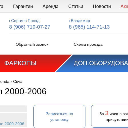
та
Гарантии
Аренда
Статьи
Новости
Ак
г.Сергиев Посад
г.Владимир
8 (906) 719-07-27
8 (965) 114-71-13
Обратный звонок
Схема проезда
ФАРКОПЫ
ДОП.ОБОРУДОВ
onda
›
Civic
an 2000-2006
3
Записаться на
За
часа в в
установку
присутстви
dan 2000-2006