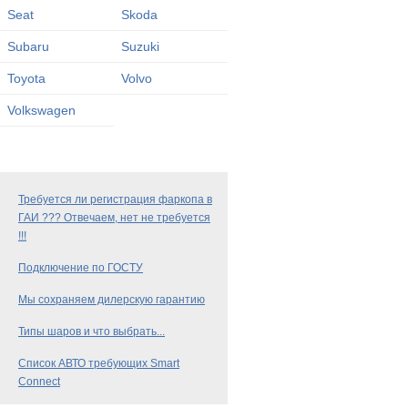
Seat
Skoda
Subaru
Suzuki
Toyota
Volvo
Volkswagen
Требуется ли регистрация фаркопа в
ГАИ ??? Отвечаем, нет не требуется
!!!
Подключение по ГОСТУ
Мы сохраняем дилерскую гарантию
Типы шаров и что выбрать...
Список АВТО требующих Smart
Connect