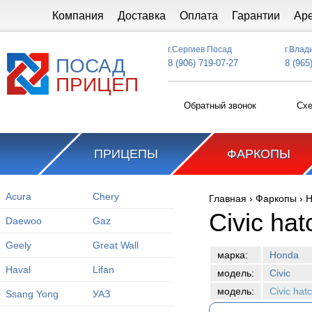
Перейти к основному содержанию
Компания
Доставка
Оплата
Гарантии
Ар
г.Сергиев Посад
г.Влад
ПОСАД
8 (906) 719-07-27
8 (965
ПРИЦЕП
Обратный звонок
Схе
ПРИЦЕПЫ
ФАРКОПЫ
Acura
Chery
Главная
›
Фаркопы
›
H
Вы здесь
Civic ha
Daewoo
Gaz
Geely
Great Wall
марка:
Honda
Haval
Lifan
модель:
Civic
модель:
Civic ha
Ssang Yong
УАЗ