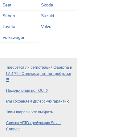
Seat
Skoda
Subaru
Suzuki
Toyota
Volvo
Volkswagen
Требуется ли регистрация фаркопа в
ГАИ ??? Отвечаем, нет не требуется
!!!
Подключение по ГОСТУ
Мы сохраняем дилерскую гарантию
Типы шаров и что выбрать...
Список АВТО требующих Smart
Connect