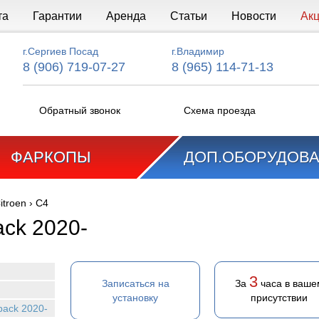
та
Гарантии
Аренда
Статьи
Новости
Ак
г.Сергиев Посад
г.Владимир
8 (906) 719-07-27
8 (965) 114-71-13
Обратный звонок
Схема проезда
ФАРКОПЫ
ДОП.ОБОРУДОВ
itroen
›
C4
ack 2020-
3
Записаться на
За
часа в ваше
установку
присутствии
back 2020-