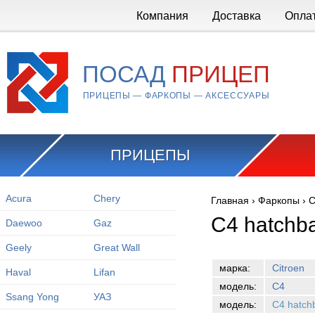
Перейти к основному содержанию
Компания
Доставка
Опла
ПОСАД
ПРИЦЕП
ПРИЦЕПЫ — ФАРКОПЫ — АКСЕССУАРЫ
ПРИЦЕПЫ
Acura
Chery
Главная
›
Фаркопы
›
C
Вы здесь
C4 hatchb
Daewoo
Gaz
Geely
Great Wall
марка:
Citroen
Haval
Lifan
модель:
C4
Ssang Yong
УАЗ
модель:
C4 hatch