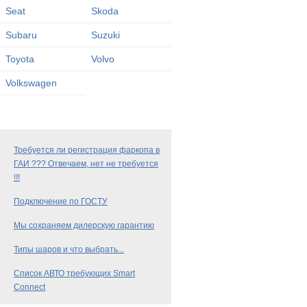
Seat
Skoda
Subaru
Suzuki
Toyota
Volvo
Volkswagen
Требуется ли регистрация фаркопа в
ГАИ ??? Отвечаем, нет не требуется
!!!
Подключение по ГОСТУ
Мы сохраняем дилерскую гарантию
Типы шаров и что выбрать...
Список АВТО требующих Smart
Connect