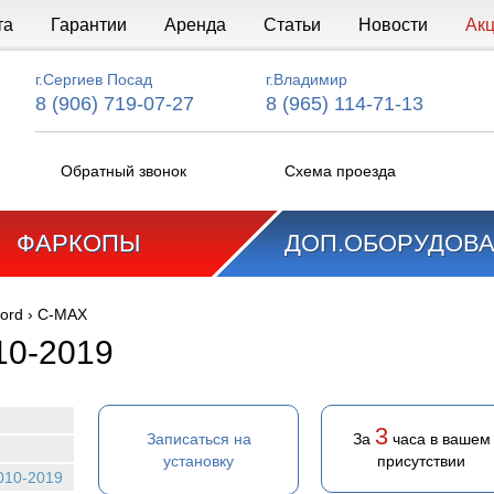
та
Гарантии
Аренда
Статьи
Новости
Ак
г.Сергиев Посад
г.Владимир
8 (906) 719-07-27
8 (965) 114-71-13
Обратный звонок
Схема проезда
ФАРКОПЫ
ДОП.ОБОРУДОВ
ord
›
C-MAX
10-2019
3
Записаться на
За
часа в вашем
установку
присутствии
010-2019