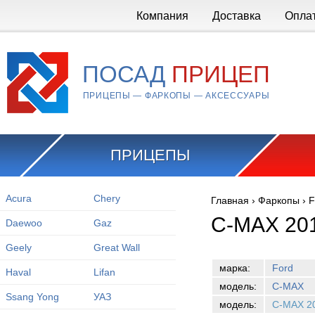
Перейти к основному содержанию
Компания
Доставка
Опла
ПОСАД
ПРИЦЕП
ПРИЦЕПЫ — ФАРКОПЫ — АКСЕССУАРЫ
ПРИЦЕПЫ
Acura
Chery
Главная
›
Фаркопы
›
F
Вы здесь
C-MAX 20
Daewoo
Gaz
Geely
Great Wall
марка:
Ford
Haval
Lifan
модель:
C-MAX
Ssang Yong
УАЗ
модель:
C-MAX 2