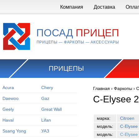
Перейти к основному содержанию
Компания
Доставка
Опла
ПОСАД
ПРИЦЕП
ПРИЦЕПЫ — ФАРКОПЫ — АКСЕССУАРЫ
ПРИЦЕПЫ
Acura
Chery
Главная
›
Фаркопы
›
C
Вы здесь
C-Elysee 
Daewoo
Gaz
Geely
Great Wall
марка:
Citroen
Haval
Lifan
модель:
C-Elysee
Ssang Yong
УАЗ
модель:
C-Elysee