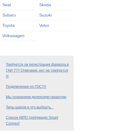
Seat
Skoda
Subaru
Suzuki
Toyota
Volvo
Volkswagen
Требуется ли регистрация фаркопа в
ГАИ ??? Отвечаем, нет не требуется
!!!
Подключение по ГОСТУ
Мы сохраняем дилерскую гарантию
Типы шаров и что выбрать...
Список АВТО требующих Smart
Connect