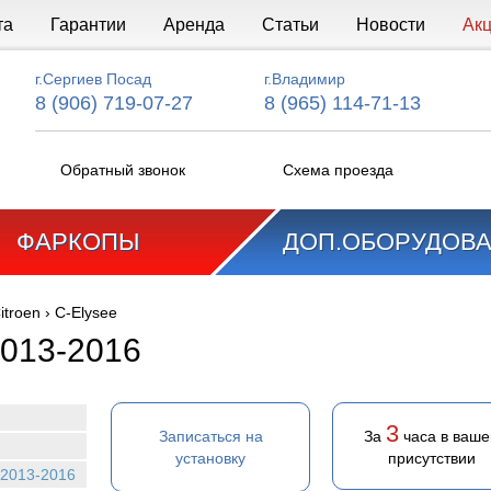
та
Гарантии
Аренда
Статьи
Новости
Ак
г.Сергиев Посад
г.Владимир
8 (906) 719-07-27
8 (965) 114-71-13
Обратный звонок
Схема проезда
ФАРКОПЫ
ДОП.ОБОРУДОВ
itroen
›
C-Elysee
2013-2016
3
Записаться на
За
часа в ваш
установку
присутствии
 2013-2016