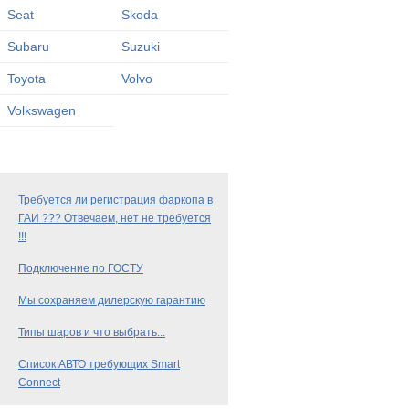
Seat
Skoda
Subaru
Suzuki
Toyota
Volvo
Volkswagen
Требуется ли регистрация фаркопа в
ГАИ ??? Отвечаем, нет не требуется
!!!
Подключение по ГОСТУ
Мы сохраняем дилерскую гарантию
Типы шаров и что выбрать...
Список АВТО требующих Smart
Connect