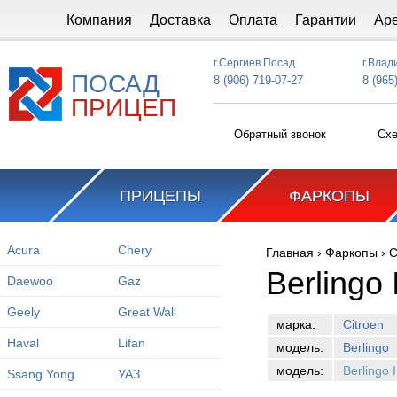
Перейти к основному содержанию
Компания
Доставка
Оплата
Гарантии
Ар
г.Сергиев Посад
г.Влад
ПОСАД
8 (906) 719-07-27
8 (965
ПРИЦЕП
Обратный звонок
Схе
ПРИЦЕПЫ
ФАРКОПЫ
Acura
Chery
Главная
›
Фаркопы
›
C
Вы здесь
Berlingo 
Daewoo
Gaz
Geely
Great Wall
марка:
Citroen
Haval
Lifan
модель:
Berlingo
модель:
Berlingo 
Ssang Yong
УАЗ