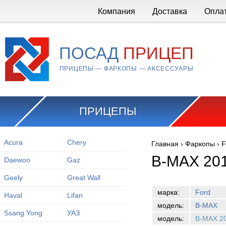
Перейти к основному содержанию
Компания
Доставка
Опла
ПОСАД
ПРИЦЕП
ПРИЦЕПЫ — ФАРКОПЫ — АКСЕССУАРЫ
ПРИЦЕПЫ
Acura
Chery
Главная
›
Фаркопы
›
F
Вы здесь
B-MAX 20
Daewoo
Gaz
Geely
Great Wall
марка:
Ford
Haval
Lifan
модель:
B-MAX
Ssang Yong
УАЗ
модель:
B-MAX 2