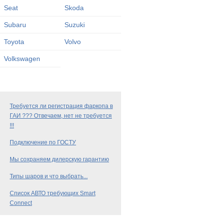
Seat
Skoda
Subaru
Suzuki
Toyota
Volvo
Volkswagen
Требуется ли регистрация фаркопа в
ГАИ ??? Отвечаем, нет не требуется
!!!
Подключение по ГОСТУ
Мы сохраняем дилерскую гарантию
Типы шаров и что выбрать...
Список АВТО требующих Smart
Connect