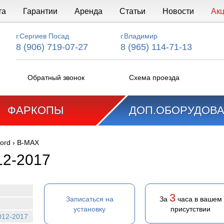
та
Гарантии
Аренда
Статьи
Новости
Ак
г.Сергиев Посад
г.Владимир
8 (906) 719-07-27
8 (965) 114-71-13
Обратный звонок
Схема проезда
ФАРКОПЫ
ДОП.ОБОРУДОВ
ord
›
B-MAX
12-2017
3
Записаться на
За
часа в вашем
установку
присутствии
012-2017