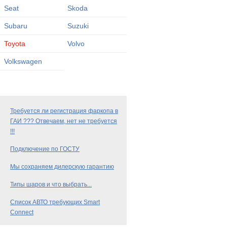
Seat
Skoda
Subaru
Suzuki
Toyota
Volvo
Volkswagen
Требуется ли регистрация фаркопа в
ГАИ ??? Отвечаем, нет не требуется
!!!
Подключение по ГОСТУ
Мы сохраняем дилерскую гарантию
Типы шаров и что выбрать...
Список АВТО требующих Smart
Connect