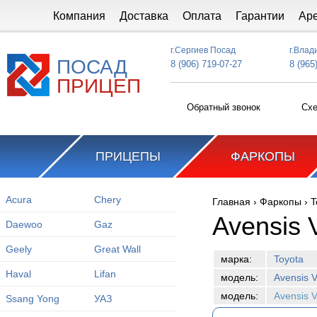
Перейти к основному содержанию
Компания
Доставка
Оплата
Гарантии
Ар
г.Сергиев Посад
г.Влад
ПОСАД
8 (906) 719-07-27
8 (965
ПРИЦЕП
Обратный звонок
Схе
ПРИЦЕПЫ
ФАРКОПЫ
Acura
Chery
Главная
›
Фаркопы
›
T
Вы здесь
Avensis 
Daewoo
Gaz
Geely
Great Wall
марка:
Toyota
Haval
Lifan
модель:
Avensis 
модель:
Avensis 
Ssang Yong
УАЗ