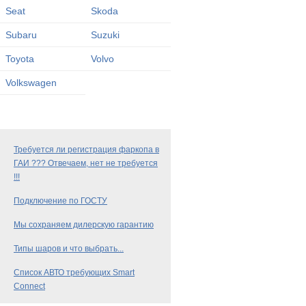
Seat
Skoda
Subaru
Suzuki
Toyota
Volvo
Volkswagen
Требуется ли регистрация фаркопа в
ГАИ ??? Отвечаем, нет не требуется
!!!
Подключение по ГОСТУ
Мы сохраняем дилерскую гарантию
Типы шаров и что выбрать...
Список АВТО требующих Smart
Connect