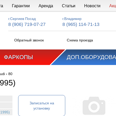
та
Гарантии
Аренда
Статьи
Новости
Ак
г.Сергиев Посад
г.Владимир
8 (906) 719-07-27
8 (965) 114-71-13
Обратный звонок
Схема проезда
ФАРКОПЫ
ДОП.ОБОРУДОВ
udi
›
80
1995)
Записаться на
установку
-1995)