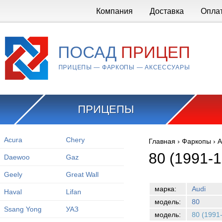
Перейти к основному содержанию
Компания
Доставка
Опла
ПОСАД
ПРИЦЕП
ПРИЦЕПЫ — ФАРКОПЫ — АКСЕССУАРЫ
ПРИЦЕПЫ
Acura
Chery
Главная
›
Фаркопы
›
A
Вы здесь
80 (1991-
Daewoo
Gaz
Geely
Great Wall
марка:
Audi
Haval
Lifan
модель:
80
Ssang Yong
УАЗ
модель:
80 (1991