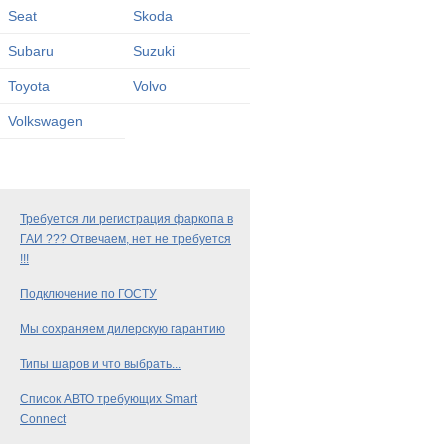
Seat
Skoda
Subaru
Suzuki
Toyota
Volvo
Volkswagen
Требуется ли регистрация фаркопа в
ГАИ ??? Отвечаем, нет не требуется
!!!
Подключение по ГОСТУ
Мы сохраняем дилерскую гарантию
Типы шаров и что выбрать...
Список АВТО требующих Smart
Connect