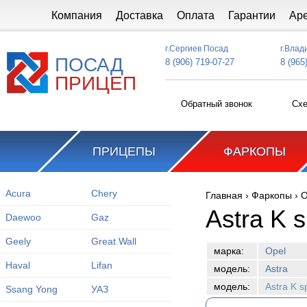
Перейти к основному содержанию
Компания
Доставка
Оплата
Гарантии
Ар
г.Сергиев Посад
г.Влад
ПОСАД
8 (906) 719-07-27
8 (965
ПРИЦЕП
Обратный звонок
Схе
ПРИЦЕПЫ
ФАРКОПЫ
Acura
Chery
Главная
›
Фаркопы
›
O
Вы здесь
Astra K s
Daewoo
Gaz
Geely
Great Wall
марка:
Opel
Haval
Lifan
модель:
Astra
модель:
Astra K s
Ssang Yong
УАЗ