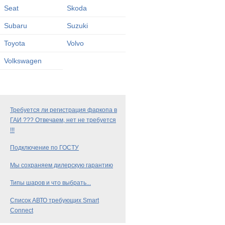
Seat
Skoda
Subaru
Suzuki
Toyota
Volvo
Volkswagen
Требуется ли регистрация фаркопа в
ГАИ ??? Отвечаем, нет не требуется
!!!
Подключение по ГОСТУ
Мы сохраняем дилерскую гарантию
Типы шаров и что выбрать...
Список АВТО требующих Smart
Connect