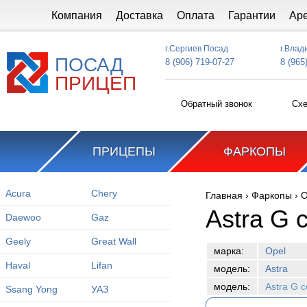
Перейти к основному содержанию
Компания
Доставка
Оплата
Гарантии
Ар
г.Сергиев Посад
г.Влад
ПОСАД
8 (906) 719-07-27
8 (965
ПРИЦЕП
Обратный звонок
Схе
ПРИЦЕПЫ
ФАРКОПЫ
Acura
Chery
Главная
›
Фаркопы
›
O
Вы здесь
Astra G 
Daewoo
Gaz
Geely
Great Wall
марка:
Opel
Haval
Lifan
модель:
Astra
модель:
Astra G 
Ssang Yong
УАЗ