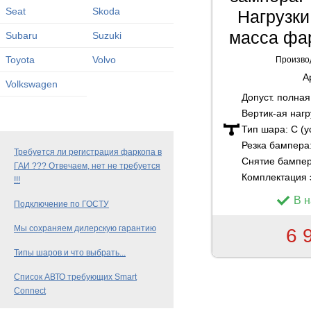
Seat
Skoda
Нагрузки:
масса фар
Subaru
Suzuki
Toyota
Volvo
Произво
А
Volkswagen
Допуст. полна
Вертик-ая нагр
Тип шара:
C (
Резка бампера
Требуется ли регистрация фаркопа в
Снятие бампе
ГАИ ??? Отвечаем, нет не требуется
Комплектация 
!!!
В 
Подключение по ГОСТУ
Мы сохраняем дилерскую гарантию
6 
Типы шаров и что выбрать...
Список АВТО требующих Smart
Connect