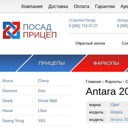
Перейти к основному содержанию
Компания
Доставка
Оплата
Гарантии
Ар
г.Сергиев Посад
г.Влад
ПОСАД
8 (906) 719-07-27
8 (965
ПРИЦЕП
Обратный звонок
Схе
ПРИЦЕПЫ
ФАРКОПЫ
Acura
Chery
Главная
›
Фаркопы
›
O
Вы здесь
Antara 2
Daewoo
Gaz
Geely
Great Wall
марка:
Opel
Haval
Lifan
модель:
Antara
модель:
Antara 2
Ssang Yong
УАЗ