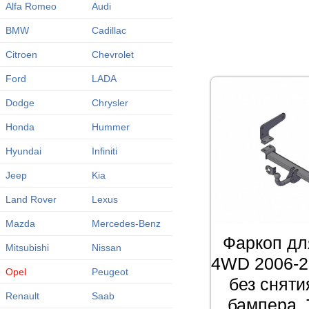
Alfa Romeo
Audi
BMW
Cadillac
Citroen
Chevrolet
Ford
LADA
Dodge
Chrysler
Honda
Hummer
Hyundai
Infiniti
Jeep
Kia
Land Rover
Lexus
Mazda
Mercedes-Benz
Фаркоп дл
Mitsubishi
Nissan
4WD 2006-2
Opel
Peugeot
без сняти
Renault
Saab
бампера. 