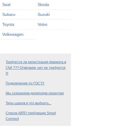
Seat
Skoda
Subaru
Suzuki
Toyota
Volvo
Volkswagen
Требуется ли регистрация фаркопа в
ГАИ ??? Отвечаем, нет не требуется
!!!
Подключение по ГОСТУ
Мы сохраняем дилерскую гарантию
Типы шаров и что выбрать...
Список АВТО требующих Smart
Connect