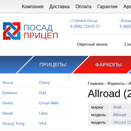
Перейти к основному содержанию
Компания
Доставка
Оплата
Гарантии
Ар
г.Сергиев Посад
г.Влад
ПОСАД
8 (906) 719-07-27
8 (965
ПРИЦЕП
Обратный звонок
Схе
ПРИЦЕПЫ
ФАРКОПЫ
Acura
Chery
Главная
›
Фаркопы
›
A
Вы здесь
Allroad 
Daewoo
Gaz
Geely
Great Wall
марка:
Audi
Haval
Lifan
модель:
Allroad
модель:
Allroad (
Ssang Yong
УАЗ