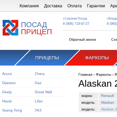
Перейти к основному содержанию
Компания
Доставка
Оплата
Гарантии
Ар
г.Сергиев Посад
г.Влад
ПОСАД
8 (906) 719-07-27
8 (965
ПРИЦЕП
Обратный звонок
Схе
ПРИЦЕПЫ
ФАРКОПЫ
Acura
Chery
Главная
›
Фаркопы
›
R
Вы здесь
Alaskan 
Daewoo
Gaz
Geely
Great Wall
марка:
Renault
Haval
Lifan
модель:
Alaskan
модель:
Alaskan 
Ssang Yong
УАЗ