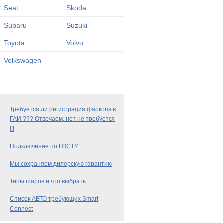
Seat
Skoda
Subaru
Suzuki
Toyota
Volvo
Volkswagen
Требуется ли регистрация фаркопа в
ГАИ ??? Отвечаем, нет не требуется
!!!
Подключение по ГОСТУ
Мы сохраняем дилерскую гарантию
Типы шаров и что выбрать...
Список АВТО требующих Smart
Connect