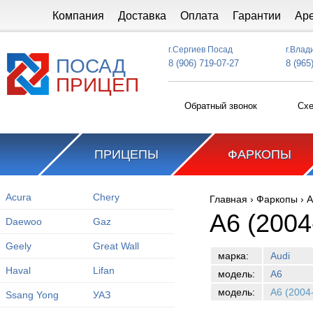
Перейти к основному содержанию
Компания
Доставка
Оплата
Гарантии
Ар
г.Сергиев Посад
г.Влад
ПОСАД
8 (906) 719-07-27
8 (965
ПРИЦЕП
Обратный звонок
Схе
ПРИЦЕПЫ
ФАРКОПЫ
Acura
Chery
Главная
›
Фаркопы
›
A
Вы здесь
A6 (2004
Daewoo
Gaz
Geely
Great Wall
марка:
Audi
Haval
Lifan
модель:
A6
модель:
A6 (2004
Ssang Yong
УАЗ