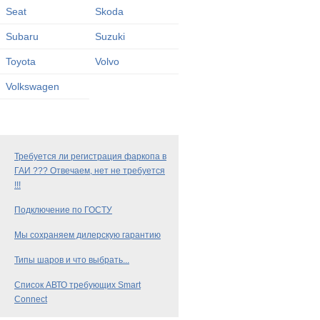
Seat
Skoda
Subaru
Suzuki
Toyota
Volvo
Volkswagen
Требуется ли регистрация фаркопа в
ГАИ ??? Отвечаем, нет не требуется
!!!
Подключение по ГОСТУ
Мы сохраняем дилерскую гарантию
Типы шаров и что выбрать...
Список АВТО требующих Smart
Connect