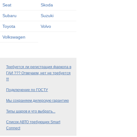
Seat
Skoda
Subaru
Suzuki
Toyota
Volvo
Volkswagen
Требуется ли регистрация фаркопа в
ГАИ ??? Отвечаем, нет не требуется
!!!
Подключение по ГОСТУ
Мы сохраняем дилерскую гарантию
Типы шаров и что выбрать...
Список АВТО требующих Smart
Connect