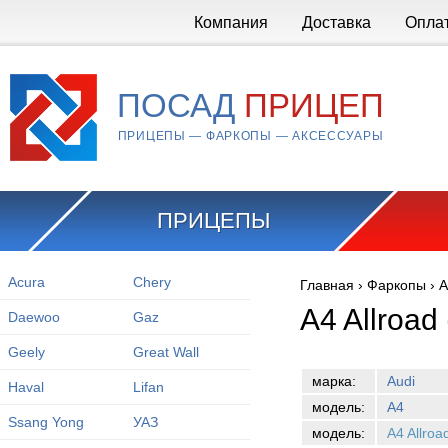
Перейти к основному содержанию
Компания
Доставка
Опла
ПОСАД
ПРИЦЕП
ПРИЦЕПЫ — ФАРКОПЫ — АКСЕССУАРЫ
ПРИЦЕПЫ
Acura
Chery
Главная
›
Фаркопы
›
A
Вы здесь
A4 Allroad
Daewoo
Gaz
Geely
Great Wall
марка:
Audi
Haval
Lifan
модель:
A4
Ssang Yong
УАЗ
модель:
A4 Allroa