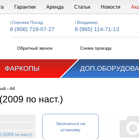
та
Гарантии
Аренда
Статьи
Новости
Ак
г.Сергиев Посад
г.Владимир
8 (906) 719-07-27
8 (965) 114-71-13
Обратный звонок
Схема проезда
ФАРКОПЫ
ДОП.ОБОРУДОВ
udi
›
A4
 (2009 по наст.)
Записаться на
установку
d (2009 по наст.)