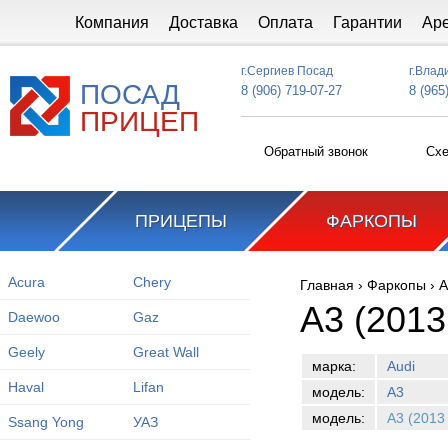
Перейти к основному содержанию
Компания
Доставка
Оплата
Гарантии
Ар
г.Сергиев Посад
г.Влад
ПОСАД
8 (906) 719-07-27
8 (965
ПРИЦЕП
Обратный звонок
Схе
ПРИЦЕПЫ
ФАРКОПЫ
Acura
Chery
Главная
›
Фаркопы
›
A
Вы здесь
A3 (2013
Daewoo
Gaz
Geely
Great Wall
марка:
Audi
Haval
Lifan
модель:
A3
модель:
A3 (2013 
Ssang Yong
УАЗ