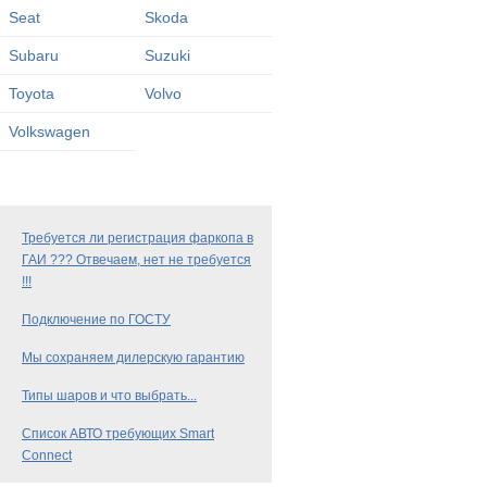
Seat
Skoda
Subaru
Suzuki
Toyota
Volvo
Volkswagen
Требуется ли регистрация фаркопа в
ГАИ ??? Отвечаем, нет не требуется
!!!
Подключение по ГОСТУ
Мы сохраняем дилерскую гарантию
Типы шаров и что выбрать...
Список АВТО требующих Smart
Connect