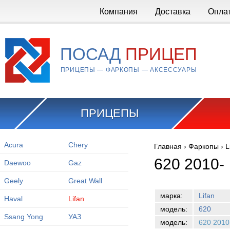
Перейти к основному содержанию
Компания
Доставка
Опла
ПОСАД
ПРИЦЕП
ПРИЦЕПЫ — ФАРКОПЫ — АКСЕССУАРЫ
ПРИЦЕПЫ
Acura
Chery
Главная
›
Фаркопы
›
L
Вы здесь
620 2010-
Daewoo
Gaz
Geely
Great Wall
марка:
Lifan
Haval
Lifan
модель:
620
Ssang Yong
УАЗ
модель:
620 2010