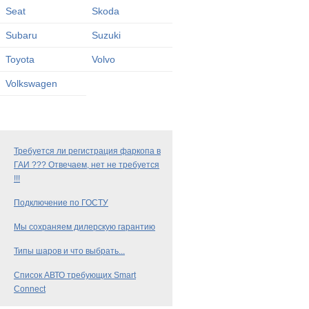
Seat
Skoda
Subaru
Suzuki
Toyota
Volvo
Volkswagen
Требуется ли регистрация фаркопа в
ГАИ ??? Отвечаем, нет не требуется
!!!
Подключение по ГОСТУ
Мы сохраняем дилерскую гарантию
Типы шаров и что выбрать...
Список АВТО требующих Smart
Connect