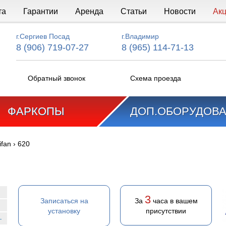
та
Гарантии
Аренда
Статьи
Новости
Ак
г.Сергиев Посад
г.Владимир
8 (906) 719-07-27
8 (965) 114-71-13
Обратный звонок
Схема проезда
ФАРКОПЫ
ДОП.ОБОРУДОВ
ifan
›
620
3
Записаться на
За
часа в вашем
установку
присутствии
-