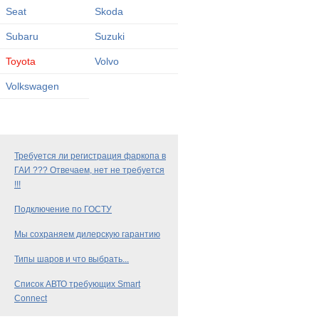
Seat
Skoda
Subaru
Suzuki
Toyota
Volvo
Volkswagen
Требуется ли регистрация фаркопа в
ГАИ ??? Отвечаем, нет не требуется
!!!
Подключение по ГОСТУ
Мы сохраняем дилерскую гарантию
Типы шаров и что выбрать...
Список АВТО требующих Smart
Connect