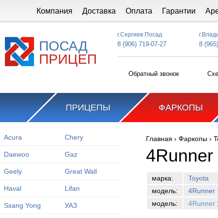
Перейти к основному содержанию
Компания
Доставка
Оплата
Гарантии
Ар
г.Сергиев Посад
г.Влад
ПОСАД
8 (906) 719-07-27
8 (965
ПРИЦЕП
Обратный звонок
Схе
ПРИЦЕПЫ
ФАРКОПЫ
Acura
Chery
Главная
›
Фаркопы
›
T
Вы здесь
4Runner
Daewoo
Gaz
Geely
Great Wall
марка:
Toyota
Haval
Lifan
модель:
4Runner
модель:
4Runner 
Ssang Yong
УАЗ