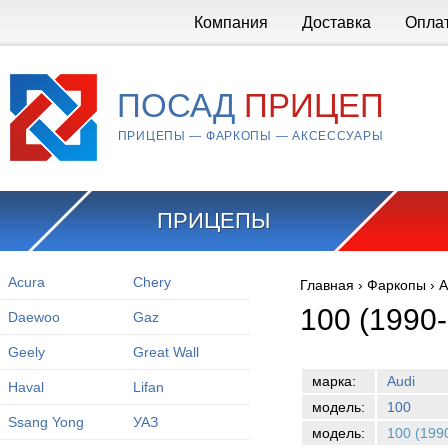
Перейти к основному содержанию
Компания
Доставка
Опла
ПОСАД
ПРИЦЕП
ПРИЦЕПЫ — ФАРКОПЫ — АКСЕССУАРЫ
ПРИЦЕПЫ
Acura
Chery
Главная
›
Фаркопы
›
A
Вы здесь
100 (1990
Daewoo
Gaz
Geely
Great Wall
марка:
Audi
Haval
Lifan
модель:
100
Ssang Yong
УАЗ
модель:
100 (199