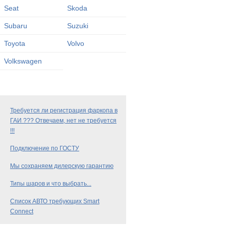
Seat
Skoda
Subaru
Suzuki
Toyota
Volvo
Volkswagen
Требуется ли регистрация фаркопа в
ГАИ ??? Отвечаем, нет не требуется
!!!
Подключение по ГОСТУ
Мы сохраняем дилерскую гарантию
Типы шаров и что выбрать...
Список АВТО требующих Smart
Connect