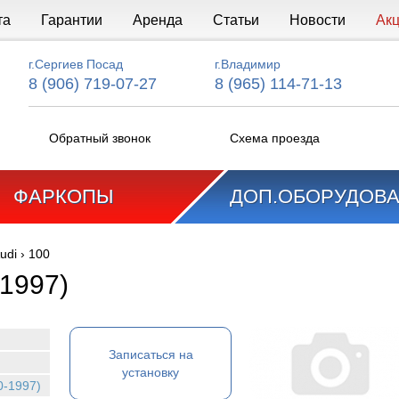
та
Гарантии
Аренда
Статьи
Новости
Ак
г.Сергиев Посад
г.Владимир
8 (906) 719-07-27
8 (965) 114-71-13
Обратный звонок
Схема проезда
ФАРКОПЫ
ДОП.ОБОРУДОВ
udi
›
100
-1997)
Записаться на
установку
0-1997)