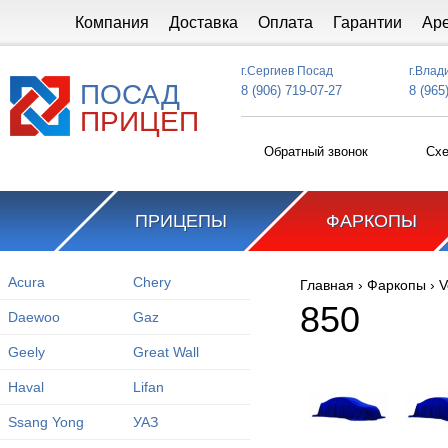
Перейти к основному содержанию
Компания
Доставка
Оплата
Гарантии
Ар
г.Сергиев Посад
г.Влад
ПОСАД
8 (906) 719-07-27
8 (965
ПРИЦЕП
Обратный звонок
Схе
ПРИЦЕПЫ
ФАРКОПЫ
Acura
Chery
Главная
›
Фаркопы
›
V
Вы здесь
850
Daewoo
Gaz
Geely
Great Wall
Haval
Lifan
Ssang Yong
УАЗ