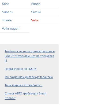
Seat
Skoda
Subaru
Suzuki
Toyota
Volvo
Volkswagen
Требуется ли регистрация фаркопа в
ГАИ ??? Отвечаем, нет не требуется
!!!
Подключение по ГОСТУ
Мы сохраняем дилерскую гарантию
Типы шаров и что выбрать...
Список АВТО требующих Smart
Connect