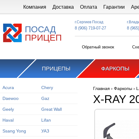
Перейти к основному содержанию
Компания
Доставка
Оплата
Гарантии
Ар
г.Сергиев Посад
г.Влад
ПОСАД
8 (906) 719-07-27
8 (965
ПРИЦЕП
Обратный звонок
Схе
ПРИЦЕПЫ
ФАРКОПЫ
Acura
Chery
Главная
›
Фаркопы
›
L
Вы здесь
X-RAY 2
Daewoo
Gaz
Geely
Great Wall
Haval
Lifan
Ssang Yong
УАЗ