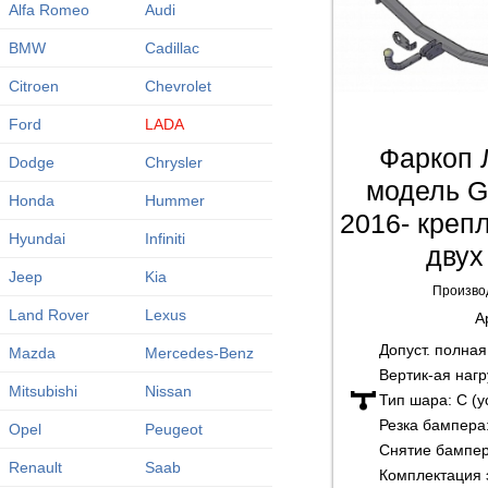
Alfa Romeo
Audi
BMW
Cadillac
Citroen
Chevrolet
Ford
LADA
Фаркоп 
Dodge
Chrysler
модель 
Honda
Hummer
2016- креп
Hyundai
Infiniti
двух
Jeep
Kia
Произво
Land Rover
Lexus
А
Допуст. полна
Mazda
Mercedes-Benz
Вертик-ая нагр
Mitsubishi
Nissan
Тип шара:
C (
Резка бампера
Opel
Peugeot
Снятие бампе
Renault
Saab
Комплектация 