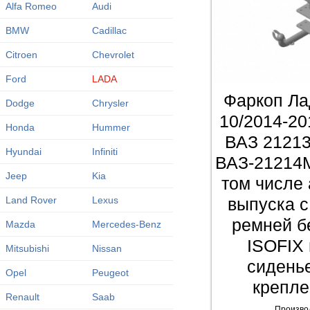
Alfa Romeo
Audi
BMW
Cadillac
Citroen
Chevrolet
Ford
LADA
Фаркоп Ла
Dodge
Chrysler
10/2014-20
Honda
Hummer
ВАЗ 21213
Hyundai
Infiniti
ВАЗ-21214М
Jeep
Kia
том числе 
выпуска с
Land Rover
Lexus
ремней б
Mazda
Mercedes-Benz
ISOFIX 
Mitsubishi
Nissan
сиденье
Opel
Peugeot
крепле
Renault
Saab
Произво