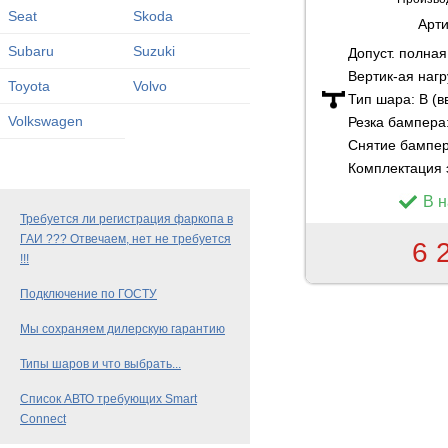
Seat
Skoda
Арти
Subaru
Suzuki
Допуст. полна
Вертик-ая нагр
Toyota
Volvo
Тип шара:
B (в
Volkswagen
Резка бампера
Снятие бампе
Комплектация 
В 
Требуется ли регистрация фаркопа в
ГАИ ??? Отвечаем, нет не требуется
6 
!!!
Подключение по ГОСТУ
Мы сохраняем дилерскую гарантию
Типы шаров и что выбрать...
Список АВТО требующих Smart
Connect