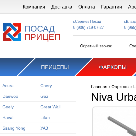
Перейти к основному содержанию
Компания
Доставка
Оплата
Гарантии
Ар
г.Сергиев Посад
г.Влад
ПОСАД
8 (906) 719-07-27
8 (965
ПРИЦЕП
Обратный звонок
Схе
ПРИЦЕПЫ
ФАРКОПЫ
Acura
Chery
Главная
›
Фаркопы
›
L
Вы здесь
Niva Urb
Daewoo
Gaz
Geely
Great Wall
Haval
Lifan
Ssang Yong
УАЗ