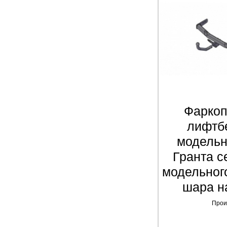
Фаркоп
лифтб
модельн
Гранта с
модельног
шара н
Прои