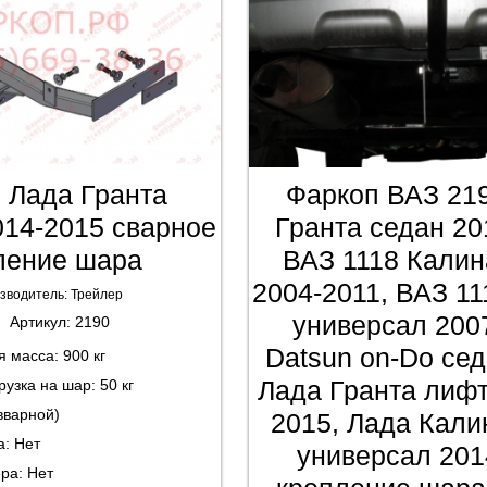
 Лада Гранта
Фаркоп ВАЗ 21
014-2015 сварное
Гранта седан 20
ление шара
ВАЗ 1118 Калин
2004-2011, ВАЗ 1
зводитель:
Трейлер
универсал 200
Артикул:
2190
Datsun on-Do сед
ая масса:
900 кг
Лада Гранта лифт
рузка на шар:
50 кг
вварной)
2015, Лада Кали
а:
Нет
универсал 201
ера:
Нет