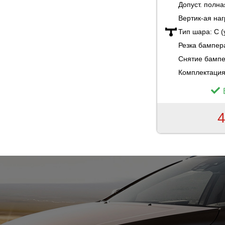
Допуст. полн
Вертик-ая наг
Тип шара:
C 
Резка бампер
Снятие бамп
Комплектация
4