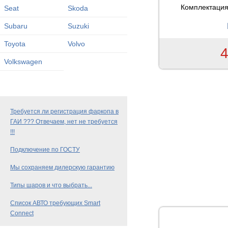
Комплектация
Seat
Skoda
Subaru
Suzuki
Toyota
Volvo
4
Volkswagen
Требуется ли регистрация фаркопа в
ГАИ ??? Отвечаем, нет не требуется
!!!
Подключение по ГОСТУ
Мы сохраняем дилерскую гарантию
Типы шаров и что выбрать...
Список АВТО требующих Smart
Connect