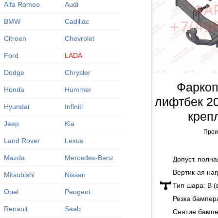
Alfa Romeo
Audi
BMW
Cadillac
Citroen
Chevrolet
Ford
LADA
Dodge
Chrysler
Фаркоп
Honda
Hummer
лифтбек 2
Hyundai
Infiniti
креп
Jeep
Kia
Прои
Land Rover
Lexus
Mazda
Mercedes-Benz
Допуст. полн
Вертик-ая наг
Mitsubishi
Nissan
Тип шара:
B (
Opel
Peugeot
Резка бампер
Renault
Saab
Снятие бамп