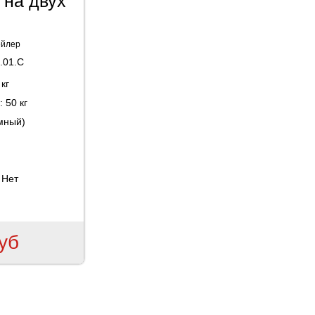
 на двух
ейлер
.01.С
кг
р:
50 кг
мный)
:
Нет
уб