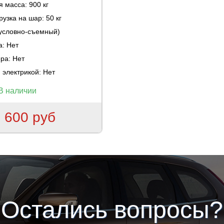
ая масса:
900 кг
рузка на шар:
50 кг
(условно-съемный)
а:
Нет
ера:
Нет
 электрикой:
Нет
В наличии
 600 руб
Остались вопросы?