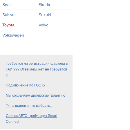
Seat
Skoda
Subaru
Suzuki
Toyota
Volvo
Volkswagen
Требуется ли регистрация фаркопа в
ГАИ ??? Отвечаем, нет не требуется
!!!
Подключение по ГОСТУ
Мы сохраняем дилерскую гарантию
Типы шаров и что выбрать...
Список АВТО требующих Smart
Connect