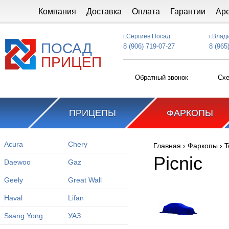
Перейти к основному содержанию
Компания
Доставка
Оплата
Гарантии
Ар
г.Сергиев Посад
г.Влад
ПОСАД
8 (906) 719-07-27
8 (965
ПРИЦЕП
Обратный звонок
Схе
ПРИЦЕПЫ
ФАРКОПЫ
Acura
Chery
Главная
›
Фаркопы
›
T
Вы здесь
Picnic
Daewoo
Gaz
Geely
Great Wall
Haval
Lifan
Ssang Yong
УАЗ