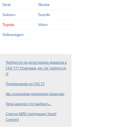
Seat
Skoda
Subaru
Suzuki
Toyota
Volvo
Volkswagen
Требуется ли регистрация фаркопа в
ГАИ ??? Отвечаем, нет не требуется
!!!
Подключение по ГОСТУ
Мы сохраняем дилерскую гарантию
Типы шаров и что выбрать...
Список АВТО требующих Smart
Connect