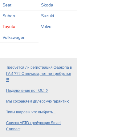
Seat
Skoda
Subaru
Suzuki
Toyota
Volvo
Volkswagen
Требуется ли регистрация фаркопа в
ГАИ ??? Отвечаем, нет не требуется
!!!
Подключение по ГОСТУ
Мы сохраняем дилерскую гарантию
Типы шаров и что выбрать...
Список АВТО требующих Smart
Connect