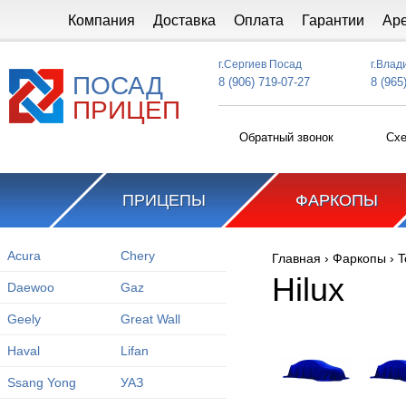
Перейти к основному содержанию
Компания
Доставка
Оплата
Гарантии
Ар
г.Сергиев Посад
г.Влад
ПОСАД
8 (906) 719-07-27
8 (965
ПРИЦЕП
Обратный звонок
Схе
ПРИЦЕПЫ
ФАРКОПЫ
Acura
Chery
Главная
›
Фаркопы
›
T
Вы здесь
Hilux
Daewoo
Gaz
Geely
Great Wall
Haval
Lifan
Ssang Yong
УАЗ