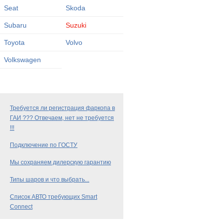
Seat
Skoda
Subaru
Suzuki
Toyota
Volvo
Volkswagen
Требуется ли регистрация фаркопа в
ГАИ ??? Отвечаем, нет не требуется
!!!
Подключение по ГОСТУ
Мы сохраняем дилерскую гарантию
Типы шаров и что выбрать...
Список АВТО требующих Smart
Connect