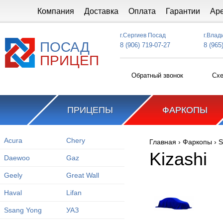
Перейти к основному содержанию
Компания
Доставка
Оплата
Гарантии
Ар
г.Сергиев Посад
г.Влад
ПОСАД
8 (906) 719-07-27
8 (965
ПРИЦЕП
Обратный звонок
Схе
ПРИЦЕПЫ
ФАРКОПЫ
Acura
Chery
Главная
›
Фаркопы
›
S
Вы здесь
Kizashi
Daewoo
Gaz
Geely
Great Wall
Haval
Lifan
Ssang Yong
УАЗ