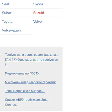
Seat
Skoda
Subaru
Suzuki
Toyota
Volvo
Volkswagen
Требуется ли регистрация фаркопа в
ГАИ ??? Отвечаем, нет не требуется
!!!
Подключение по ГОСТУ
Мы сохраняем дилерскую гарантию
Типы шаров и что выбрать...
Список АВТО требующих Smart
Connect