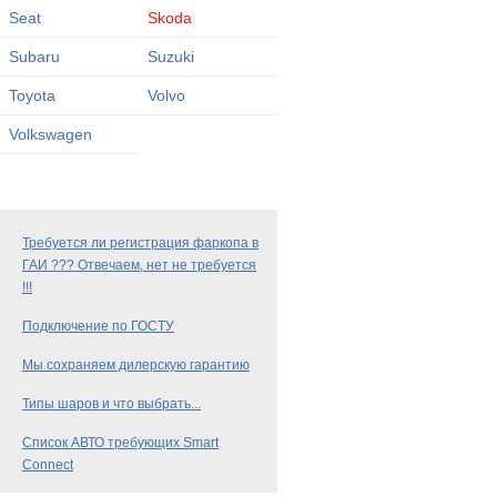
Seat
Skoda
Subaru
Suzuki
Toyota
Volvo
Volkswagen
Требуется ли регистрация фаркопа в
ГАИ ??? Отвечаем, нет не требуется
!!!
Подключение по ГОСТУ
Мы сохраняем дилерскую гарантию
Типы шаров и что выбрать...
Список АВТО требующих Smart
Connect