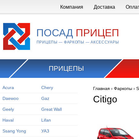
Перейти к основному содержанию
Компания
Доставка
Опла
ПОСАД
ПРИЦЕП
ПРИЦЕПЫ — ФАРКОПЫ — АКСЕССУАРЫ
ПРИЦЕПЫ
Acura
Chery
Главная
›
Фаркопы
›
S
Вы здесь
Citigo
Daewoo
Gaz
Geely
Great Wall
Haval
Lifan
Ssang Yong
УАЗ