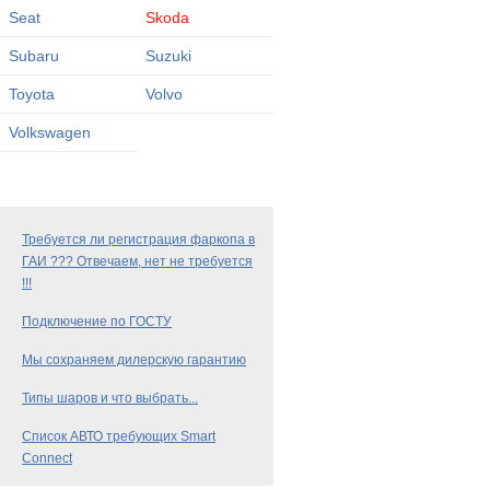
Seat
Skoda
Subaru
Suzuki
Toyota
Volvo
Volkswagen
Требуется ли регистрация фаркопа в
ГАИ ??? Отвечаем, нет не требуется
!!!
Подключение по ГОСТУ
Мы сохраняем дилерскую гарантию
Типы шаров и что выбрать...
Список АВТО требующих Smart
Connect