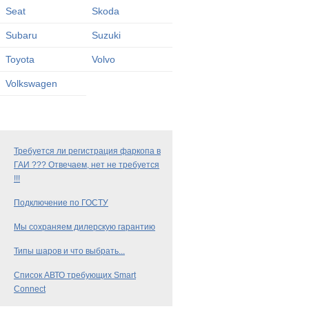
Seat
Skoda
Subaru
Suzuki
Toyota
Volvo
Volkswagen
Требуется ли регистрация фаркопа в
ГАИ ??? Отвечаем, нет не требуется
!!!
Подключение по ГОСТУ
Мы сохраняем дилерскую гарантию
Типы шаров и что выбрать...
Список АВТО требующих Smart
Connect