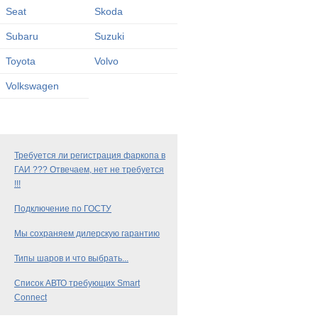
Seat
Skoda
Subaru
Suzuki
Toyota
Volvo
Volkswagen
Требуется ли регистрация фаркопа в
ГАИ ??? Отвечаем, нет не требуется
!!!
Подключение по ГОСТУ
Мы сохраняем дилерскую гарантию
Типы шаров и что выбрать...
Список АВТО требующих Smart
Connect