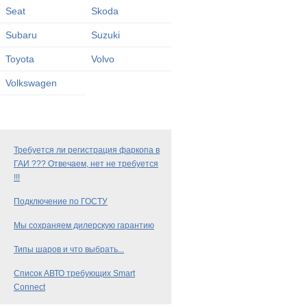
Seat
Skoda
Subaru
Suzuki
Toyota
Volvo
Volkswagen
Требуется ли регистрация фаркопа в
ГАИ ??? Отвечаем, нет не требуется
!!!
Подключение по ГОСТУ
Мы сохраняем дилерскую гарантию
Типы шаров и что выбрать...
Список АВТО требующих Smart
Connect