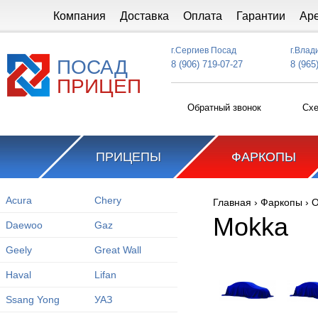
Перейти к основному содержанию
Компания
Доставка
Оплата
Гарантии
Ар
г.Сергиев Посад
г.Влад
ПОСАД
8 (906) 719-07-27
8 (965
ПРИЦЕП
Обратный звонок
Схе
ПРИЦЕПЫ
ФАРКОПЫ
Acura
Chery
Главная
›
Фаркопы
›
O
Вы здесь
Mokka
Daewoo
Gaz
Geely
Great Wall
Haval
Lifan
Ssang Yong
УАЗ