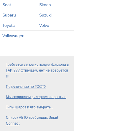
Seat
Skoda
Subaru
Suzuki
Toyota
Volvo
Volkswagen
Требуется ли регистрация фаркопа в
ГАИ ??? Отвечаем, нет не требуется
!!!
Подключение по ГОСТУ
Мы сохраняем дилерскую гарантию
Типы шаров и что выбрать...
Список АВТО требующих Smart
Connect