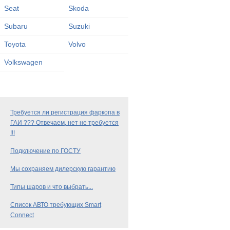
Seat
Skoda
Subaru
Suzuki
Toyota
Volvo
Volkswagen
Требуется ли регистрация фаркопа в
ГАИ ??? Отвечаем, нет не требуется
!!!
Подключение по ГОСТУ
Мы сохраняем дилерскую гарантию
Типы шаров и что выбрать...
Список АВТО требующих Smart
Connect