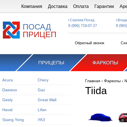
Перейти к основному содержанию
Компания
Доставка
Оплата
Гарантии
Ар
г.Сергиев Посад
г.Влад
ПОСАД
8 (906) 719-07-27
8 (965
ПРИЦЕП
Обратный звонок
Схе
ПРИЦЕПЫ
ФАРКОПЫ
Acura
Chery
Главная
›
Фаркопы
›
N
Вы здесь
Tiida
Daewoo
Gaz
Geely
Great Wall
Haval
Lifan
Ssang Yong
УАЗ